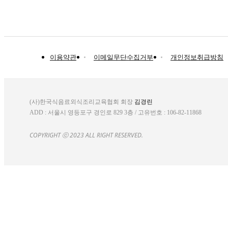
이용약관
이메일무단수집거부
개인정보취급방침
(사)한국식음료외식조리교육협회 회장
김경린
ADD : 서울시 영등포구 경인로 829 3층 / 고유번호 : 106-82-11868
COPYRIGHT ⓒ 2023 ALL RIGHT RESERVED.